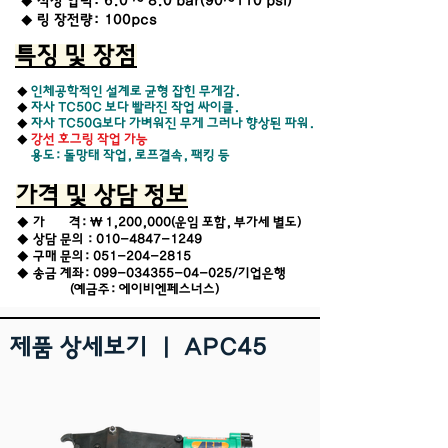
◆ 적정 압력: 6.0 ~ 8.0 bar(90~110 psi)
◆ 링 장전량: 100pcs
특징 및 장점
◆
인체공학적인 설계로 균형 잡힌 무게감.
◆
자사 TC50C 보다 빨라진 작업 싸이클.
◆
자사 TC50G보다 가벼워진 무게 그러나 향상된 파워.
◆
강선 호그링 작업 가능
​ 용도: 돌망태 작업, 로프결속, 팩킹 등
가격 및 상담 정보
◆
가 격: \ 1,200,000(운임 포함, 부가세 별도)
◆
상담 문의 :
010-4847-1249
◆
구매 문의:
051-204-2815
◆
송금 계좌:
099-034355-04-025
/기업은행
(예금주: 에이비엔페스너스)
제품 상세보기 ㅣ APC45