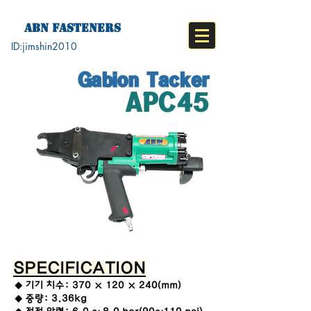
ABN FASTENERS
ID:jimshin2010​
Gabion Tacker
APC45
SPECIFICATION
◆ 기기 치수: 370 × 120 × 240(mm)
◆ 중량: 3.36kg